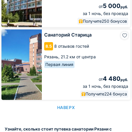
5 000
от
руб.
за 1 ночь, без проезда
Получите
250 бонусов
Санаторий
Санаторий Старица
Старица
8.5
8 отзывов гостей
Рязань,
21.2 км от центра
Первая линия
4 480
от
руб.
за 1 ночь, без проезда
Получите
224 бонуса
НАВЕРХ
Узнайте, сколько стоит путевка санатории Рязани с