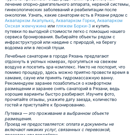
лечение опорно-двигательного аппарата, нервной системы,
гинекологических заболеваний и реабилитации после
онкологии. Узнать, какие санатории есть в Рязани рядом с
Аквапарком Акапулько
,
Аквапарком Горки
,
Аквапарком
Окская жемчужина
или
пляжем Борки-3
и купить
путевки по выгодной стоимости легко с помощью нашего
сервиса бронирования. Выбирайте объекты рядом с
инфраструктурой или наедине с природой, на берегу
водоема или в лесной глуши.
Лечебные санатории в городе Рязань предлагают
отдохнуть в уютных номерах, прогуляться на свежем
воздухе и посетить spa-комплекс. Никто не поспорит, что
помимо процедур, здесь можно приятно провести время в
хамаме, сауне или принять гидромассажную ванну.
Рекомендуем заранее позаботиться о комфортном
размещении и заранее снять санаторий в Рязани, ведь
хорошие варианты быстро разбирают. Изучите фото,
прочитайте отзывы, укажите дату заезда, количество
гостей и приступайте к бронированию.
Путевка — это проживание в выбранном объекте
размещения.
Проезд не предоставляется: оплата и документы не
включают никаких услуг, связанных с перевозкой,
проездом или перелётом.