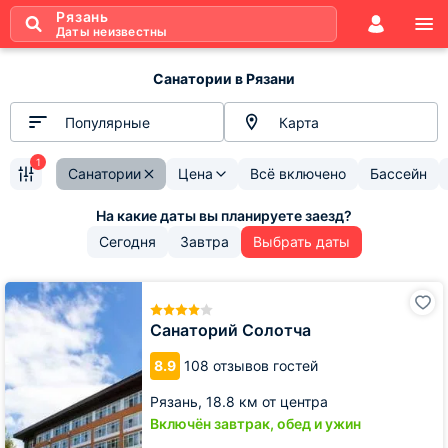
Рязань
Даты неизвестны
Санатории в Рязани
Популярные
Карта
1
Санатории
Цена
Всё включено
Бассейн
Сегодня
Завтра
Выбрать даты
Санаторий
Солотча
Санаторий Солотча
8.9
108 отзывов гостей
Рязань,
18.8 км от центра
Включён завтрак, обед и ужин