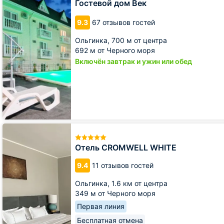
Гостевой дом Век
дом
Век
9.3
67 отзывов гостей
Ольгинка,
700 м от центра
692 м от Черного моря
Включён завтрак и ужин или обед
Отель
CROMWELL
WHITE
Отель CROMWELL WHITE
9.4
11 отзывов гостей
Ольгинка,
1.6 км от центра
349 м от Черного моря
Первая линия
Бесплатная отмена