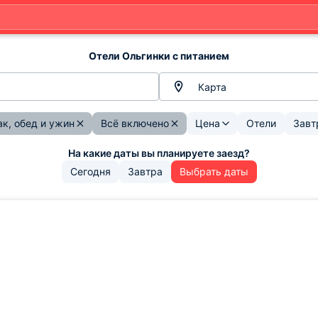
Отели Ольгинки с питанием
Карта
к, обед и ужин
Всё включено
Цена
Отели
Завт
Сегодня
Завтра
Выбрать даты