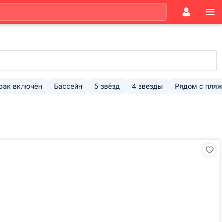
рак включён
Бассейн
5 звёзд
4 звезды
Рядом с пля