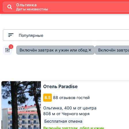
Ольгинка
Даты неизвестны
Популярные
3
Включён завтрак и ужин или обед
Включён завтра
Отель
Отель Paradise
Paradise
8.5
88 отзывов гостей
Ольгинка,
400 м от центра
808 м от Черного моря
Бесплатная отмена
Включён завтрак, обед и ужин