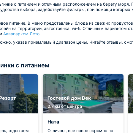
гинке c питанием и отличным расположением на берегу моря. П
я удобства выбора, задействуйте фильтры, при помощи которых
овое питание. В меню представлены блюда из свежих продуктов,
сейн на территории, автостоянка, wi-fi. Отличным вариантом с
ли
Аквапарком Лето
.
ожно, указав приемлемый диапазон цены. Читайте отзывы, смот
инки с питанием
Резорт
Гостевой дом Век
0.7 км от центра
Ната
ель, отдыхаем
Отлично , все новое скромно но