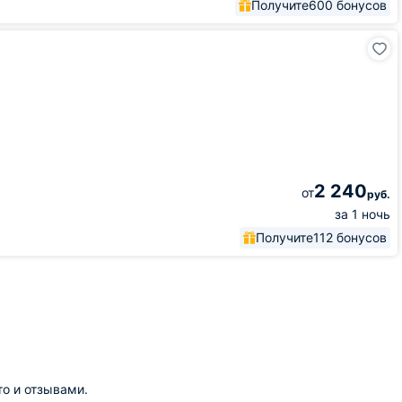
Получите
600 бонусов
2 240
от
руб.
за 1 ночь
Получите
112 бонусов
то и отзывами.