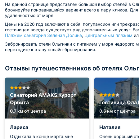
На данной странице представлен большой выбор отелей в Оль
бронируйте понравившийся вариант всего в пару кликов. Дл
удаленностью от моря.
Цены на 2026 год включают в себя: полупансион или трехраз
гостиницах всегда существует ряд дополнительных услуг: бас
Пляжем санатория Зеленая Долина
,
Центральным пляжем
и
Забронировать отели Ольгинки с питанием у моря недорого м
переходите к этапу онлайн-бронирования.
Отзывы путешественников об отелях Ольг
Санаторий AMAKS Курорт
Орбита
Гостиница Ола 
0.7 км от центра
0.6 км от центра
Лариса
Наталия
Отдыхала в конце марта.мне
Очень хороший от