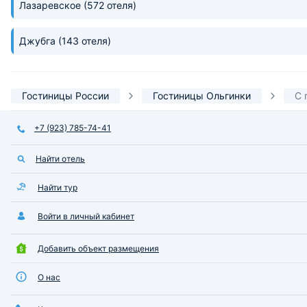
Лазаревское
(572 отеля)
Джубга
(143 отеля)
Гостиницы России
Гостиницы Ольгинки
С 
+7 (923) 785-74-41
Найти отель
Найти тур
Войти в личный кабинет
Добавить объект размещения
О нас