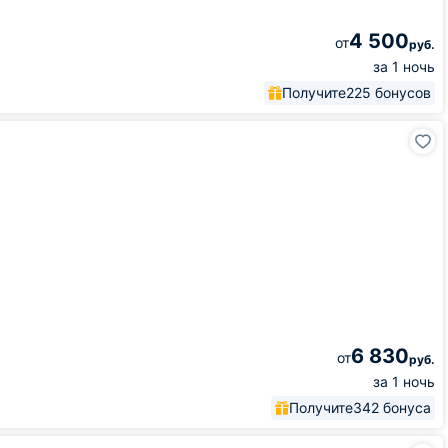
4 500
от
руб.
за 1 ночь
Получите
225 бонусов
6 830
от
руб.
за 1 ночь
Получите
342 бонуса