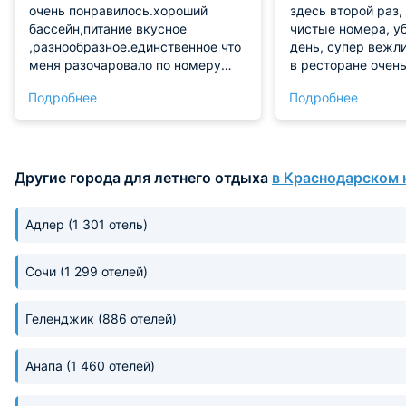
очень понравилось.хороший
здесь второй раз
бассейн,питание вкусное
чистые номера, у
,разнообразное.единственное что
день, супер вежл
меня разочаровало по номеру
в ресторане очень
летали жуки.они прям висели на
все понравилось
Подробнее
Подробнее
шторах. Персонал очень
дружелюбный,всё
объяснили,заселили пораньше,не
ждали13.00.всем рекомендую
Другие города для летнего отдыха
в Краснодарском 
Адлер
(1 301 отель)
Сочи
(1 299 отелей)
Геленджик
(886 отелей)
Анапа
(1 460 отелей)