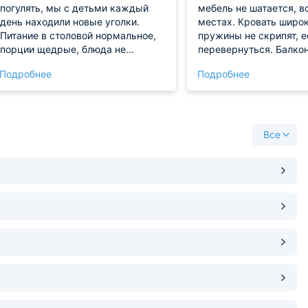
погулять, мы с детьми каждый
мебель не шатается, в
день находили новые уголки.
местах. Кровать широк
Питание в столовой нормальное,
пружины не скрипят, е
порции щедрые, блюда не
перевернуться. Балкон
повторяются изо дня в день.
выходил пару раз под
Подробнее
Подробнее
Номера чистые, уборка каждый
не на море, но и не на
день, без нареканий. Бассейн
деревья, кусты, глазу 
подогреваемый, дети плескались
до вечера, это их главная
радость. Территория ухоженная,
Все
много зелени, пахнет приятно,
особенно после дождя.