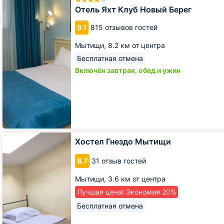
Клуб
Отель Яхт Клуб Новый Берег
Новый
Берег
9.1
815 отзывов гостей
Мытищи,
8.2 км от центра
Бесплатная отмена
Включён завтрак, обед и ужин
Хостел
Хостел Гнездо Мытищи
Гнездо
Мытищи
8.7
31 отзыв гостей
Мытищи,
3.6 км от центра
Лучшая цена! Экономия 20%
Бесплатная отмена