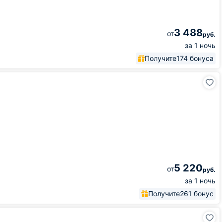
3 488
от
руб.
за 1 ночь
Получите
174 бонуса
5 220
от
руб.
за 1 ночь
Получите
261 бонус