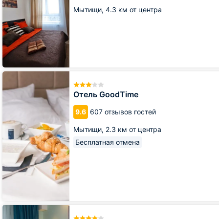
Стрелковом
Мытищи,
4.3 км от центра
переулке
Отель
GoodTime
Отель GoodTime
9.6
607 отзывов гостей
Мытищи,
2.3 км от центра
Бесплатная отмена
Отель
Яхт