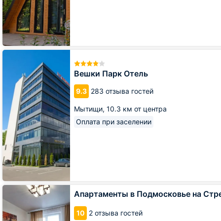
Вешки
Парк
Отель
Вешки Парк Отель
9.3
283 отзыва гостей
Мытищи,
10.3 км от центра
Оплата при заселении
Апартаменты
Апартаменты в Подмосковье на Стр
в
Подмосковье
10
2 отзыва гостей
на