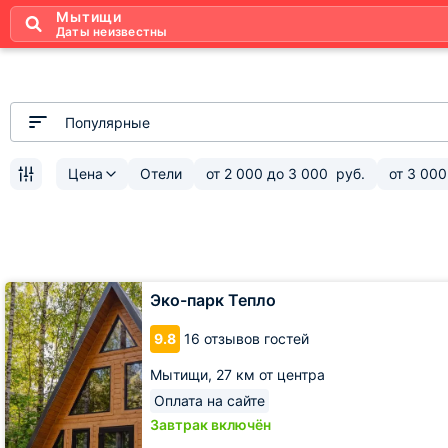
Мытищи
Даты неизвестны
Популярные
Цена
Отели
от
2 000
до
3 000
руб.
от
3 000
Эко-
Эко-парк Тепло
парк
Тепло
9.8
16 отзывов гостей
Мытищи,
27 км от центра
Оплата на сайте
Завтрак включён