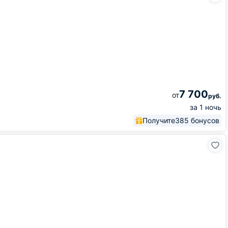
7 700
от
руб.
за 1 ночь
Получите
385 бонусов