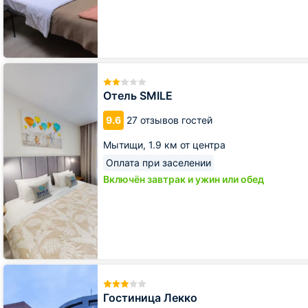
Отель
SMILE
Отель SMILE
9.6
27 отзывов гостей
Мытищи,
1.9 км от центра
Оплата при заселении
Включён завтрак и ужин или обед
Гостиница
Лекко
Гостиница Лекко