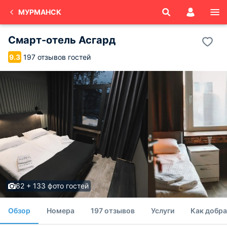
МУРМАНСК
Смарт-отель Асгард
197 отзывов гостей
9.3
62 + 133 фото гостей
Обзор
Номера
197 отзывов
Услуги
Как добра