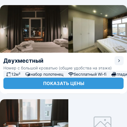
Двухместный
Номер с большой кроватью (общие удобства на этаже)
12м²
набор полотенец
бесплатный Wi-fi
глад
ПОКАЗАТЬ ЦЕНЫ