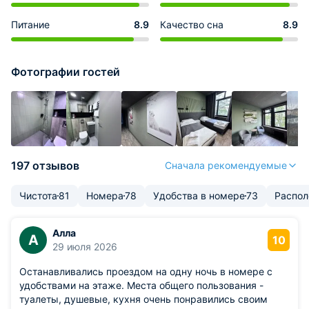
Питание
8.9
Качество сна
8.9
Фотографии гостей
197 отзывов
Сначала рекомендуемые
Чистота
81
Номера
78
Удобства в номере
73
Распо
Алла
А
10
29 июля 2026
Останавливались проездом на одну ночь в номере с
удобствами на этаже. Места общего пользования -
туалеты, душевые, кухня очень понравились своим