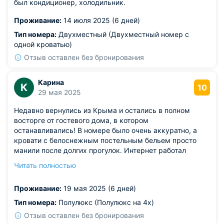
был кондиционер, холодильник.
Проживание:
14 июля 2025 (6 дней)
Тип номера:
Двухместный (Двухместный номер с
одной кроватью)
Отзыв оставлен без бронирования
Карина
К
10
29 мая 2025
Недавно вернулись из Крыма и остались в полном
восторге от гостевого дома, в котором
останавливались! В номере было очень аккуратно, а
кровати с белоснежным постельным бельем просто
манили после долгих прогулок. Интернет работал
отлично на всей территории, что было очень важно для
Читать полностью
нас, так как нужно было оставаться на связи. Вечера
мы проводили на террасе, наслаждаясь свежим
Проживание:
19 мая 2025 (6 дней)
воздухом и крымскими закатами. Отдельное спасибо
за мангальную зону! Несколько раз жарили шашлыки,
Тип номера:
Полулюкс (Полулюкс на 4х)
наслаждаясь компанией и вкусной едой.
Отзыв оставлен без бронирования