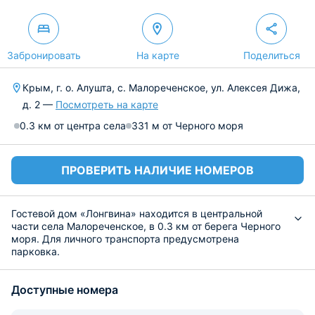
Забронировать
На карте
Поделиться
Крым, г. о. Алушта, с. Малореченское, ул. Алексея Дижа,
д. 2 —
Посмотреть на карте
0.3 км от центра села
331 м от Черного моря
ПРОВЕРИТЬ НАЛИЧИЕ НОМЕРОВ
Гостевой дом «Лонгвина» находится в центральной
части села Малореченское, в 0.3 км от берега Черного
моря. Для личного транспорта предусмотрена
парковка.
Гостям предлагается разместиться в светлых номерах
различной комплектации и вместимости
Доступные номера
оборудованных удобными кроватями с чистым
комплектом белья из 100% хлопка, прикроватной
мебелью, шкафом для хранения вещей, телевизором.