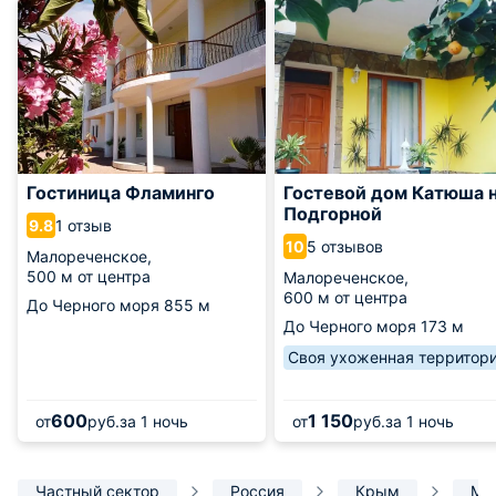
Гостиница Фламинго
Гостевой дом Катюша 
Подгорной
1 отзыв
9.8
5 отзывов
10
Малореченское,
500 м от центра
Малореченское,
600 м от центра
До Черного моря
855 м
До Черного моря
173 м
Своя ухоженная территор
600
1 150
от
руб.
за 1 ночь
от
руб.
за 1 ночь
Частный сектор
Россия
Крым
Ма