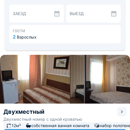
Основная часть номеров укомплектованы системой
кондиционирования. В соответствии с номером
ЗАЕЗД
ВЫЕЗД
оснащена собственная ванная комната, или общая. На
всей территории доступна точка Wi-fi.
Общая кухня имеет всю необходимую бытовую технику
для приготовления еды. Есть крытое уличное место для
ГОСТИ
отдыха с мебелью и мангальной зоной. По запросу
2
Взрослых
могут предоставить принадлежности для барбекю.
Для посещения можете выбрать водопад Джур-Джур
расположенный в 9.6 км от гостевого дома. Расстояние
до аэропорта Симферополь — 55.3 км, до вокзала
Симферополь — 44 км.
Двухместный
Двухместный номер с одной кроватью
12м²
собственная ванная комната
набор полотен