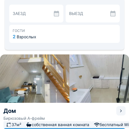
зоной. На территории можно воспользоваться
мангалом.
ЗАЕЗД
ВЫЕЗД
Ближайший аэропорт находится в 185,6 км.
ГОСТИ
2
Взрослых
Дом
Бирюзовый А-фрейм
37м²
собственная ванная комната
бесплатный Wi-