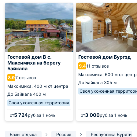
Гостевой дом В с.
Гостевой дом Бургэд
Максимиха на берегу
11 отзывов
9.4
Байкала
Максимиха,
600 м от центр
7 отзывов
8.9
До Байкала
305 м
Максимиха,
400 м от центра
Своя ухоженная территор
До Байкала
400 м
Своя ухоженная территория
5 724
3 000
от
руб.
за 1 ночь
от
руб.
за 1 ночь
Базы отдыха
Россия
Республика Бурятия