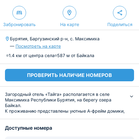
Забронировать
На карте
Поделиться
Бурятия, Баргузинский р-н, с. Максимиха
—
Посмотреть на карте
1.4 км от центра села
587 м от Байкала
ПРОВЕРИТЬ НАЛИЧИЕ НОМЕРОВ
Загородный отель «Тайга» располагается в селе
Максимиха Республики Бурятия, на берегу озера
Байкал.
К проживанию представлены уютные А-фрейм домики,
в которых есть все необходимое для комфортного
отдыха. В распоряжении гостей бесплатный wi-fi,
Доступные номера
ванная комната с душем и комплектом полотенец.
Кухонный уголок оснащен бытовой техникой для
приготовления или разогрева пищи, а также обеденной