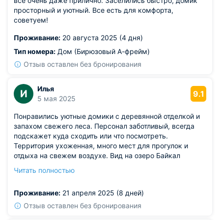
все очень даже прилично. Заселились быстро, домик
просторный и уютный. Все есть для комфорта,
советуем!
Проживание:
20 августа 2025 (4 дня)
Тип номера:
Дом (Бирюзовый А-фрейм)
Отзыв оставлен без бронирования
Илья
И
9.1
5 мая 2025
Понравились уютные домики с деревянной отделкой и
запахом свежего леса. Персонал заботливый, всегда
подскажет куда сходить или что посмотреть.
Территория ухоженная, много мест для прогулок и
отдыха на свежем воздухе. Вид на озеро Байкал
вдохновляет и заряжает энергией. Домики хорошо
Читать полностью
отапливаются, даже в холодную погоду внутри тепло.
Приятно было просыпаться под пение птиц.
Проживание:
21 апреля 2025 (8 дней)
Из недостатков: интернет работал нестабильно, но для
такого места это не критично.
Отзыв оставлен без бронирования