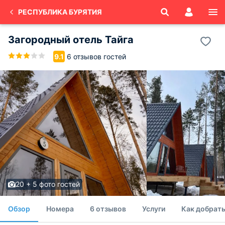
РЕСПУБЛИКА БУРЯТИЯ
Загородный отель Тайга
6 отзывов гостей
9.1
20 + 5 фото гостей
Обзор
Номера
6 отзывов
Услуги
Как добрать