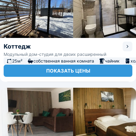
Коттедж
Модульный дом-студия для двоих расширенный
25м²
собственная ванная комната
чайник
хо
ПОКАЗАТЬ ЦЕНЫ