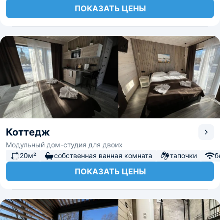
ПОКАЗАТЬ ЦЕНЫ
Коттедж
Модульный дом-студия для двоих
20м²
собственная ванная комната
тапочки
б
ПОКАЗАТЬ ЦЕНЫ