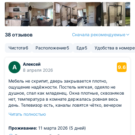
38 отзывов
Сначала рекомендуемые
Чистота
6
Расположение
5
Еда
5
Удобства в номере
Алексей
А
9.6
8 апреля 2026
Мебель не скрипит, дверь закрывается плотно,
ощущение надёжности. Постель мягкая, одеяло не
душное, спал как младенец. Окна плотные, сквозняков
нет, температура в комнате держалась ровная весь
день. Телевизор есть, каналы ловятся чётко, вечером
посмотрел пару фильмов.
Читать полностью
Из недостатков: в шкафу не хватало вешалок, пришлось
часть вещей складывать на стул, а это не очень удобно.
Проживание:
11 марта 2026 (5 дней)