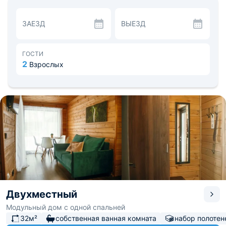
Установлена функциональная мебель и современная
техника. Необходимое белье, полотенца, халаты
ЗАЕЗД
ВЫЕЗД
прилагаются. В ванной приготовлены средства личной
гигиены.
Дома оборудованы индивидуальными кухнями, а в
корпусах имеются общие кухонные и столовые зоны.
ГОСТИ
Гостям отеля предлагается покататься на лошадях,
2
Взрослых
посетить Ладожские шхеры и устроить экскурсионную
прогулку по городу и окрестностям. На территории
обустроена зона отдыха, беседка, качели. Рядом с
отелем имеется бесплатная парковка.
Достопримечательности - музеи «Гора филина» и
«Город ангелов», эко-ферма «Акуловка». Расстояние до
аэропорта - 48.7 км, до железнодорожного вокзала -
3.8 км.
Двухместный
Модульный дом с одной спальней
32м²
собственная ванная комната
набор полотен