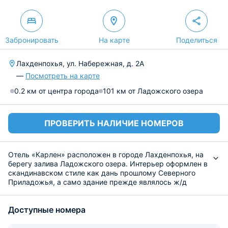
Забронировать
На карте
Поделиться
Лахденпохья, ул. Набережная, д. 2А
—
Посмотреть на карте
0.2 км от центра города
101 км от Ладожского озера
ПРОВЕРИТЬ НАЛИЧИЕ НОМЕРОВ
Отель «Карлен» расположен в городе Лахденпохья, на
берегу залива Ладожского озера. Интерьер оформлен в
скандинавском стиле как дань прошлому Северного
Приладожья, а само здание прежде являлось ж/д
вокзалом.
Объект располагает различными номерами, домиками
Доступные номера
и апартаментами. Любой из вариантов отлично подойдет
как для уединенного отдыха, так и для
времяпрепровождения семьей или компанией.