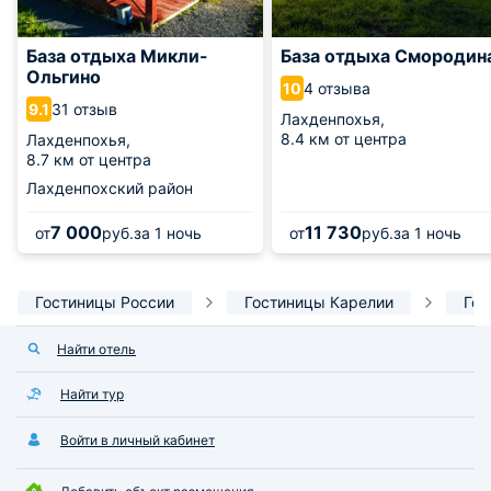
База отдыха Микли-
База отдыха Смородин
Ольгино
4 отзыва
10
31 отзыв
9.1
Лахденпохья,
8.4 км от центра
Лахденпохья,
8.7 км от центра
Лахденпохский район
7 000
11 730
от
руб.
за 1 ночь
от
руб.
за 1 ночь
Гостиницы России
Гостиницы Карелии
Гос
Найти отель
Найти тур
Войти в личный кабинет