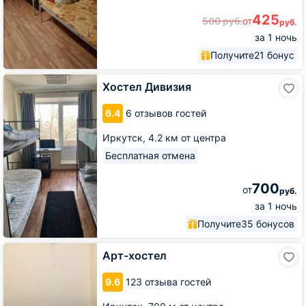
425
500
руб.
от
руб.
за 1 ночь
Получите
21 бонус
Хостел
Хостел Дивизия
Дивизия
6.4
6 отзывов гостей
Иркутск,
4.2 км от центра
Бесплатная отмена
700
от
руб.
за 1 ночь
Получите
35 бонусов
Арт-
Арт-хостел
хостел
9.6
123 отзыва гостей