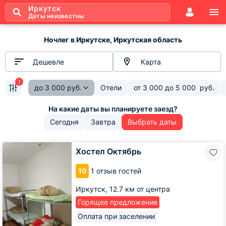
Иркутск
Даты неизвестны
Ночлег в Иркутске, Иркутская область
Дешевле
Карта
1
до
3 000
руб.
Отели
от
3 000
до
5 000
руб.
Сегодня
Завтра
Выбрать даты
Хостел
Хостел Октябрь
Октябрь
10
1 отзыв гостей
Иркутск,
12.7 км от центра
Горящее предложение
Оплата при заселении