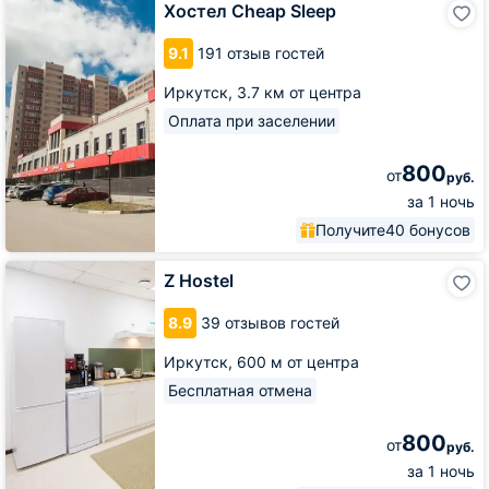
Хостел Cheap Sleep
Cheap
Sleep
9.1
191 отзыв гостей
Иркутск,
3.7 км от центра
Оплата при заселении
800
от
руб.
за 1 ночь
Получите
40 бонусов
Z
Z Hostel
Hostel
8.9
39 отзывов гостей
Иркутск,
600 м от центра
Бесплатная отмена
800
от
руб.
за 1 ночь