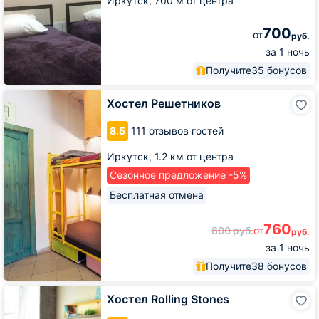
Иркутск,
700 м от центра
700
от
руб.
за 1 ночь
Получите
35 бонусов
Хостел
Хостел Решетников
Решетников
8.5
111 отзывов гостей
Иркутск,
1.2 км от центра
Сезонное предложение -5%
Бесплатная отмена
760
800
руб.
от
руб.
за 1 ночь
Получите
38 бонусов
Хостел
Хостел Rolling Stones
Rolling
Stones