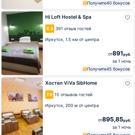
Получите
40 бонусов
Hi
Hi Loft Hostel & Spa
Loft
Hostel
8.3
391 отзыв гостей
&
Spa
Иркутск,
1.5 км от центра
891
от
руб.
за 1 ночь
Получите
45 бонусов
Хостел
Хостел ViVa SibHome
ViVa
SibHome
7.9
15 отзывов гостей
Иркутск,
200 м от центра
895,85
от
руб.
за 1 ночь
Получите
45 бонусов