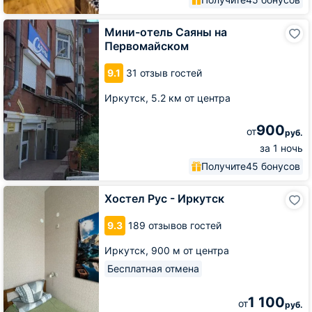
Мини-
Мини-отель Саяны на
отель
Первомайском
Саяны
на
9.1
31 отзыв гостей
Первомайском
Иркутск,
5.2 км от центра
900
от
руб.
за 1 ночь
Получите
45 бонусов
Хостел
Хостел Рус - Иркутск
Рус
-
9.3
189 отзывов гостей
Иркутск
Иркутск,
900 м от центра
Бесплатная отмена
1 100
от
руб.