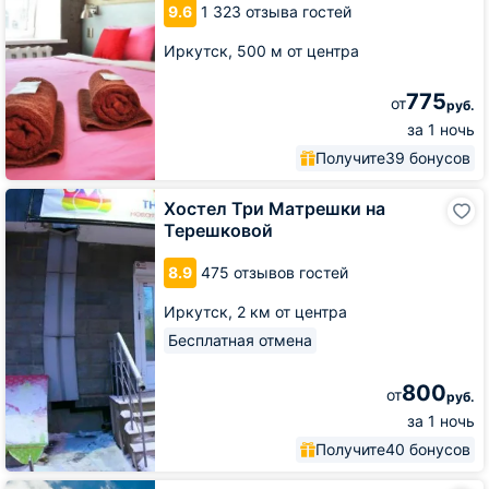
9.6
1 323 отзыва гостей
Иркутск,
500 м от центра
775
от
руб.
за 1 ночь
Получите
39 бонусов
Хостел
Хостел Три Матрешки на
Три
Терешковой
Матрешки
на
8.9
475 отзывов гостей
Терешковой
Иркутск,
2 км от центра
Бесплатная отмена
800
от
руб.
за 1 ночь
Получите
40 бонусов
Хостел