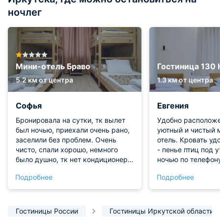
ночлег
Мини-отель Браво
Гостиница 130 
5.2 км от центра
1.3 км от центра
Софья
Евгения
Бронировала на сутки, тк вылет
Удобно расположе
был ночью, приехали очень рано,
уютный и чистый 
заселили без проблем. Очень
отель. Кровать удобная, за окном
чисто, спали хорошо, немного
- пенье птиц под утро. За
было душно, тк нет кондиционера
ночью по телефон
именно в этих комнатах, но день
оставить вещи по
Подробнее
Подробнее
был пасмурный и ветерок,
выселения - спаси
открыли окно было нормально. В
хостеле тихо, спокойно. Кафе
рядом.
Гостиницы России
Гостиницы Иркутской области