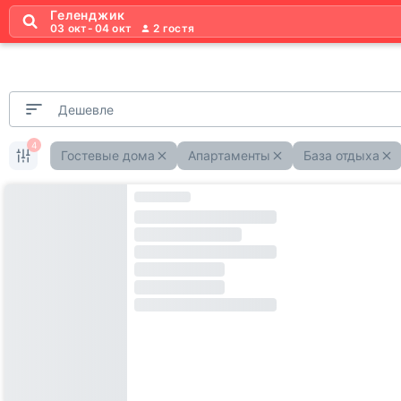
Геленджик
03 окт
-
04 окт
2
гостя
Дешевле
4
Гостевые дома
Апартаменты
База отдыха