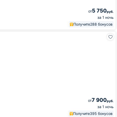
5 750
от
руб.
за 1 ночь
Получите
288 бонусов
7 900
от
руб.
за 1 ночь
Получите
395 бонусов