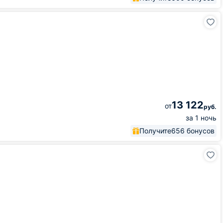
13 122
от
руб.
за 1 ночь
Получите
656 бонусов