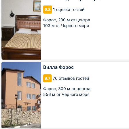
дом
Лукоморье
9.8
1 оценка гостей
Форос,
200 м от центра
103 м от Черного моря
Вилла
Вилла Форос
Форос
8.7
76 отзывов гостей
Форос,
300 м от центра
556 м от Черного моря