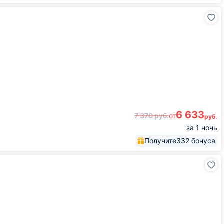
6 633
7 370
руб.
от
руб.
за 1 ночь
Получите
332 бонуса