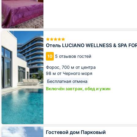
Отель
LUCIANO
WELLNESS
Отель LUCIANO WELLNESS & SPA FO
&
SPA
10
5 отзывов гостей
FOROS
Форос,
700 м от центра
98 м от Черного моря
Бесплатная отмена
Включён завтрак, обед и ужин
Гостевой
Гостевой дом Парковый
дом