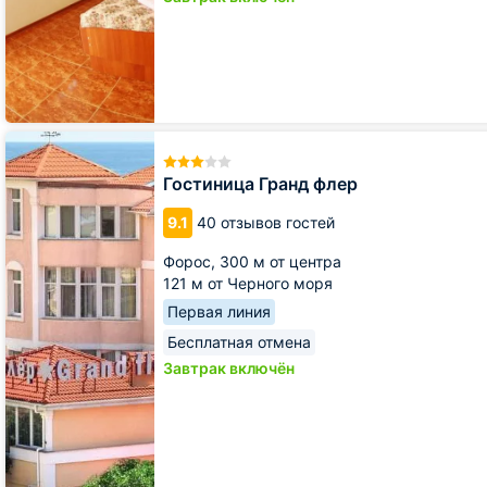
Гостиница
Гранд
флер
Гостиница Гранд флер
9.1
40 отзывов гостей
Форос,
300 м от центра
121 м от Черного моря
Первая линия
Бесплатная отмена
Завтрак включён