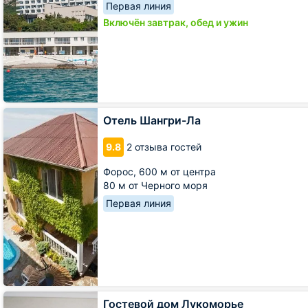
Первая линия
Включён завтрак, обед и ужин
Отель
Отель Шангри-Ла
Шангри-
Ла
9.8
2 отзыва гостей
Форос,
600 м от центра
80 м от Черного моря
Первая линия
Гостевой
Гостевой дом Лукоморье