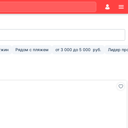
ужин
Рядом с пляжем
от
3 000
до
5 000
руб.
Лидер пр