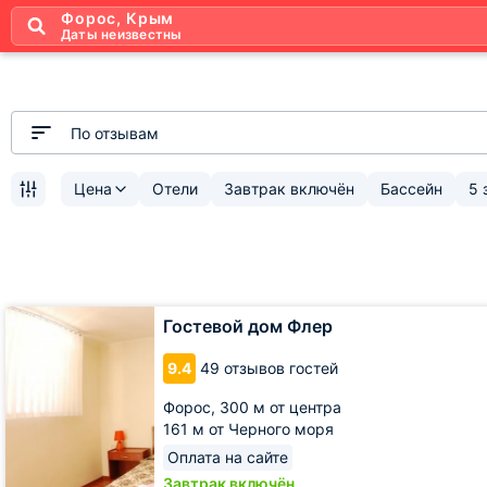
Форос, Крым
Даты неизвестны
По отзывам
Цена
Отели
Завтрак включён
Бассейн
5 
Гостевой
Гостевой дом Флер
дом
Флер
9.4
49 отзывов гостей
Форос,
300 м от центра
161 м от Черного моря
Оплата на сайте
Завтрак включён