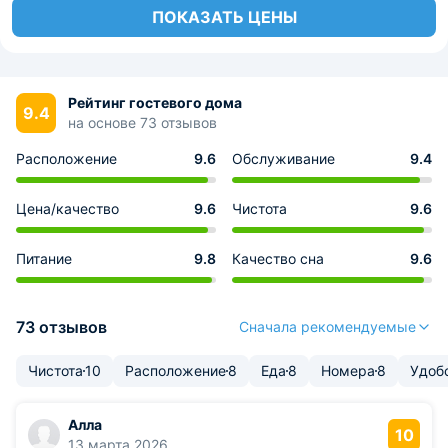
ПОКАЗАТЬ ЦЕНЫ
Рейтинг гостевого дома
9.4
на основе 73 отзывов
Расположение
9.6
Обслуживание
9.4
Цена/качество
9.6
Чистота
9.6
Питание
9.8
Качество сна
9.6
73 отзывов
Сначала рекомендуемые
Чистота
10
Расположение
8
Еда
8
Номера
8
Удоб
Алла
10
13 марта 2026