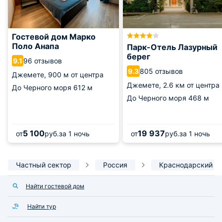
Гостевой дом Марко
Поло Анапа
Парк-Отель Лазурный
берег
96 отзывов
9.1
805 отзывов
9.3
Джемете,
900 м от центра
Джемете,
2.6 км от центра
До Черного моря
612 м
До Черного моря
468 м
5 100
19 937
от
руб.
за 1 ночь
от
руб.
за 1 ночь
Частный сектор
Россия
Краснодарский к
Найти гостевой дом
Найти тур