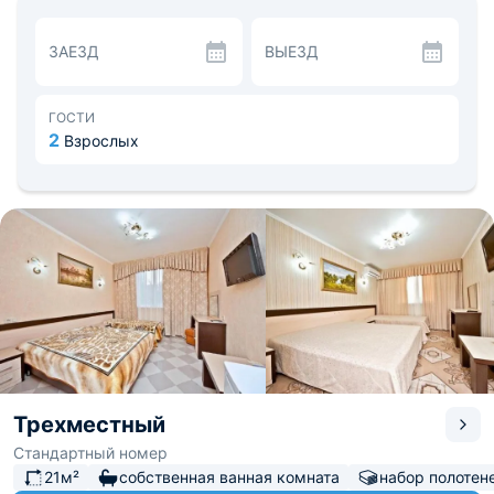
Организована трехразовая подача блюд домашней
кухни в столовой по предварительному заказу. В
ЗАЕЗД
ВЫЕЗД
шаговой доступности кафе, магазины и рестораны.
Для посещения можете выбрать Парк Аттракционов,
зоопарк «Мир бабочек живых», Солнечный остров. До
побережья Черного моря — 0,4 км. Расстояние до
ГОСТИ
аэропорта — 6,9 км, до вокзала — 1,8 км.
2
Взрослых
Трехместный
Стандартный номер
21м²
собственная ванная комната
набор полотен