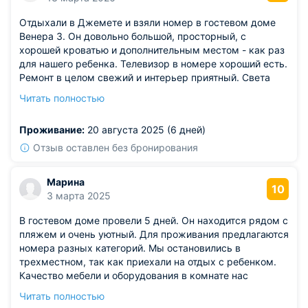
Отдыхали в Джемете и взяли номер в гостевом доме
Венера 3. Он довольно большой, просторный, с
хорошей кроватью и дополнительным местом - как раз
для нашего ребенка. Телевизор в номере хороший есть.
Ремонт в целом свежий и интерьер приятный. Света
много благодаря наличию дополнительного освещения.
Читать полностью
Море находится в 5-ти минутах ходьбы. Рядом
работает парк аттракционов. Для семейного отдыха
Проживание:
20 августа 2025 (6 дней)
отлично.
Отзыв оставлен без бронирования
Марина
10
3 марта 2025
В гостевом доме провели 5 дней. Он находится рядом с
пляжем и очень уютный. Для проживания предлагаются
номера разных категорий. Мы остановились в
трехместном, так как приехали на отдых с ребенком.
Качество мебели и оборудования в комнате нас
устроило. Оформлена она в светлых тонах. Телевизор,
Читать полностью
интернет в номере работали. Столовая на территории