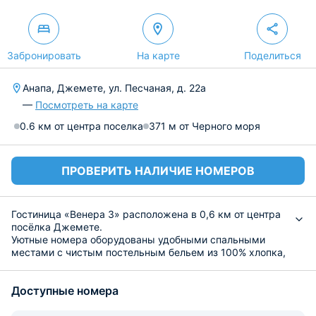
Забронировать
На карте
Поделиться
Анапа, Джемете, ул. Песчаная, д. 22а
—
Посмотреть на карте
0.6 км от центра поселка
371 м от Черного моря
ПРОВЕРИТЬ НАЛИЧИЕ НОМЕРОВ
Гостиница «Венера 3» расположена в 0,6 км от центра
посёлка Джемете.
Уютные номера оборудованы удобными спальными
местами с чистым постельным бельем из 100% хлопка,
прикроватными тумбами, кондиционером, шкафом для
хранения одежды, письменным стол, холодильником и
Доступные номера
телевизором. Санузел оснащен комплектом
необходимой сантехники. Имеется выход на общий
балкон.