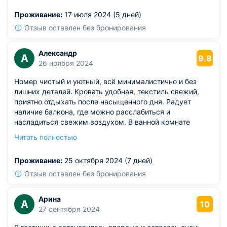
предлагает свои услуги в течение дня, поэтому питание
Проживание:
17 июля 2024 (5 дней)
можно заказать по полному пансиону.
Отзыв оставлен без бронирования
Александр
А
9.8
26 ноября 2024
Номер чистый и уютный, всё минималистично и без
лишних деталей. Кровать удобная, текстиль свежий,
приятно отдыхать после насыщенного дня. Радует
наличие балкона, где можно расслабиться и
насладиться свежим воздухом. В ванной комнате
приятно находиться, вода горячая, напор стабильный.
Читать полностью
Удобно, что в номере предусмотрены полки и шкафчики
для вещей.
Проживание:
25 октября 2024 (7 дней)
Из недостатков: кондиционер немного шумный ночью.
Отзыв оставлен без бронирования
Арина
А
10
27 сентября 2024